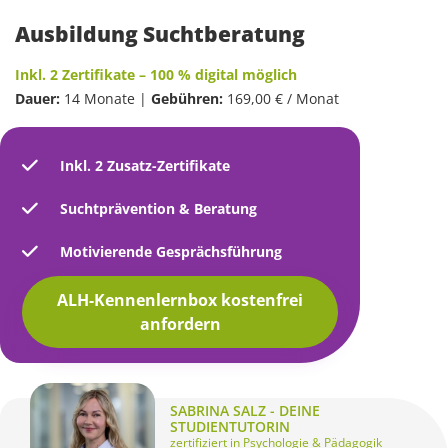
Ausbildung Suchtberatung
Inkl. 2 Zertifikate – 100 % digital möglich
Dauer:
14 Monate |
Gebühren:
169,00 € / Monat
Inkl. 2 Zusatz-Zertifikate
Suchtprävention & Beratung
Motivierende Gesprächsführung
ALH-Kennenlernbox kostenfrei
anfordern
SABRINA SALZ - DEINE
STUDIENTUTORIN
zertifiziert in Psychologie & Pädagogik