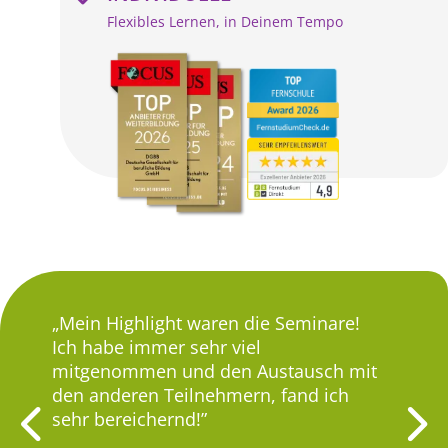
Flexibles Lernen, in Deinem Tempo
Mein Highlight waren die Seminare!
Lerne
 und
Ich habe immer sehr viel
motiv
mitgenommen und den Austausch mit
setze 
 um
den anderen Teilnehmern, fand ich
Berat
den
sehr bereichernd!
Deine
ft
und We