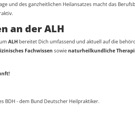
ge und des ganzheitlichen Heilansatzes macht das Berufsbi
raktiv.
en an der ALH
ium
ALH
bereitet Dich umfassend und aktuell auf die behö
izinisches Fachwissen
sowie
naturheilkundliche Therapi
unft!
 des BDH - dem Bund Deutscher Heilpraktiker.