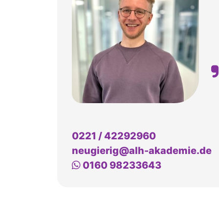
0221 / 42292960
neugierig@alh-akademie.de
Whatsapp
0160 98233643