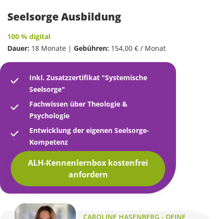
Seelsorge Ausbildung
100 % digital
Dauer:
18 Monate |
Gebühren:
154,00 € / Monat
Inkl. Zusatzzertifikat "Systemische
Seelsorge"
Fachwissen über Theologie &
Psychologie
Entwicklung der eigenen Seelsorge-
Kompetenz
ALH-Kennenlernbox kostenfrei
anfordern
CAROLINE HASENBERG - DEINE