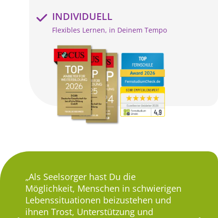
INDIVIDUELL
Flexibles Lernen, in Deinem Tempo
en
Als Seelsorger hast Du die
Seels
Möglichkeit, Menschen in schwierigen
Maß a
an
Lebenssituationen beizustehen und
Einfü
e
ihnen Trost, Unterstützung und
spend