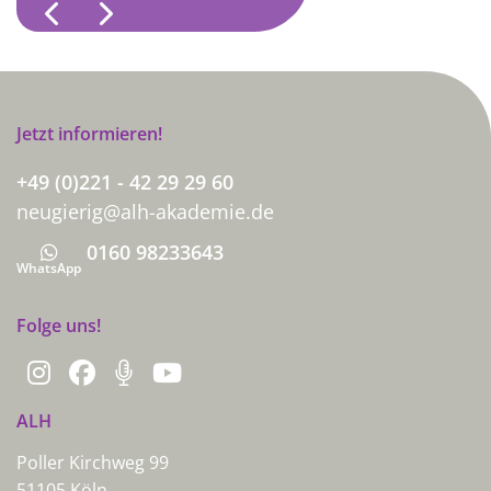
Previous
Next
Jetzt informieren!
+49 (0)221 - 42 29 29 60
neugierig@alh-akademie.de
0160 98233643
Whatsapp
WhatsApp
Folge uns!
ALH
Poller Kirchweg 99
51105 Köln