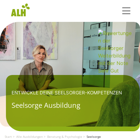
Toggle 
ENTWICKLE DEINE SEELSORGER-KOMPETENZEN
Seelsorge Ausbildung
Start
Alle Ausbildungen
Beratung & Psychologie
Seelsorge