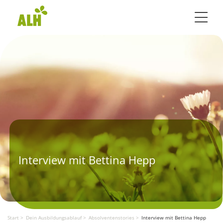
Toggle 
Interview mit Bettina Hepp
Start
Dein Ausbildungsablauf
Absolventenstories
Interview mit Bettina Hepp