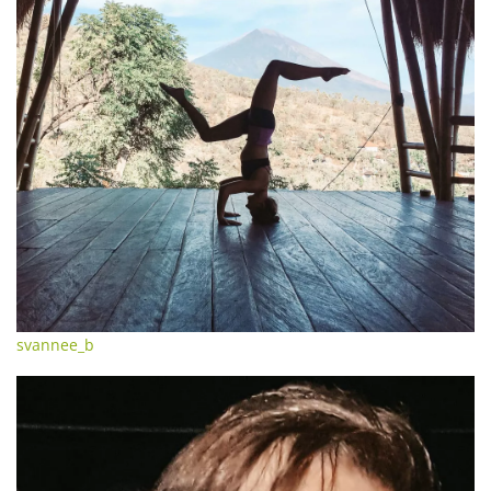
svannee_b