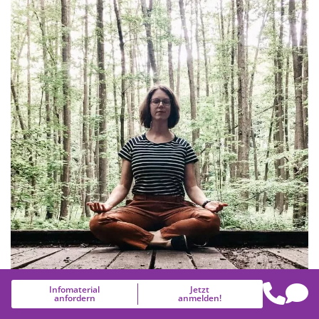
frau.dryhaus
Infomaterial
Jetzt
anfordern
anmelden!