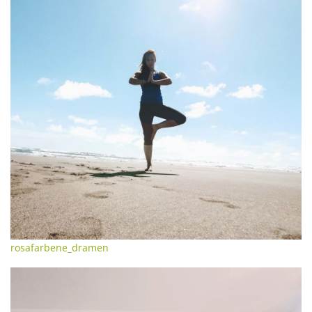
rosafarbene_dramen