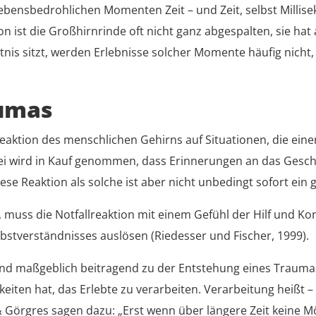
lebensbedrohlichen Momenten Zeit – und Zeit, selbst Milli
 ist die Großhirnrinde oft nicht ganz abgespalten, sie hat 
nis sitzt, werden Erlebnisse solcher Momente häufig nicht
aumas
e Reaktion des menschlichen Gehirns auf Situationen, die ei
ei wird in Kauf genommen, dass Erinnerungen an das Gesche
e Reaktion als solche ist aber nicht unbedingt sofort ein 
uss die Notfallreaktion mit einem Gefühl der Hilf und Kont
bstverständnisses auslösen (Riedesser und Fischer, 1999).
t sind maßgeblich beitragend zu der Entstehung eines Traum
eiten hat, das Erlebte zu verarbeiten. Verarbeitung heißt 
 Görgres sagen dazu: „Erst wenn über längere Zeit keine Mö