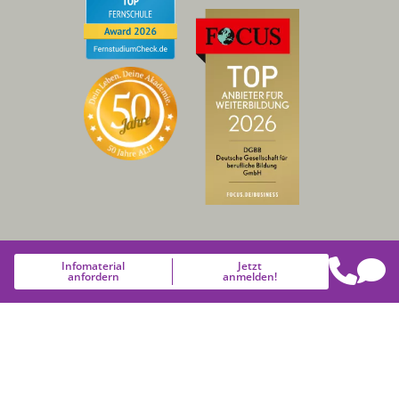
Infomaterial
Jetzt
Gender-Disclaimer: Um die Lesbarkeit des Textes zu erhalten,
anfordern
anmelden!
wurde auf das Nebeneinander weiblicher und männlicher
Personen- und Berufsbezeichnungen verzichtet. Dafür bitten
wir alle Leserinnen und Leser um Verständnis.
2026 © DGBB - Alle Rechte vorbehalten.