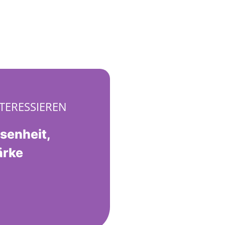
TERESSIEREN
senheit,
ärke