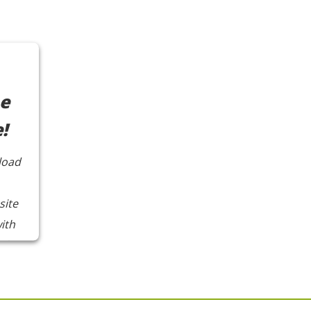
he
!
load
site
ith
 the
t