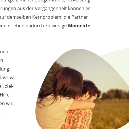
ahrungen aus der Vergangenheit können es
 auf demselben Kernproblem: die Partner
 und erleben dadurch zu wenige
Momente
inen
in
lung.
dass wir
, ziel-
Hilfe
en wir,
e