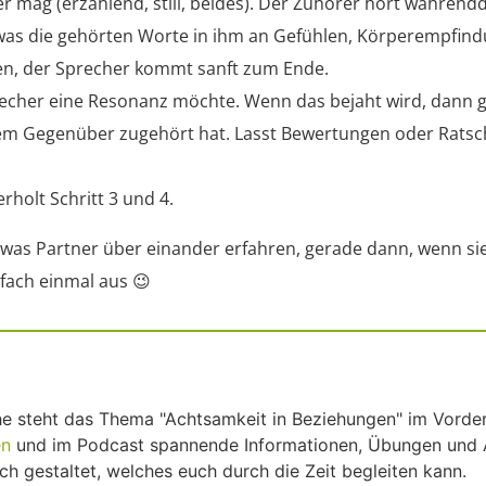
r mag (erzählend, still, beides). Der Zuhörer hört währendd
as die gehörten Worte in ihm an Gefühlen, Körperempfind
hen, der Sprecher kommt sanft zum Ende.
cher eine Resonanz möchte. Wenn das bejaht wird, dann gi
 Gegenüber zugehört hat. Lasst Bewertungen oder Ratschl
rholt Schritt 3 und 4.
t, was Partner über einander erfahren, gerade dann, wenn s
fach einmal aus 😉
ihe steht das Thema "Achtsamkeit in Beziehungen" im Vorde
en
und im Podcast spannende Informationen, Übungen und
ch gestaltet, welches euch durch die Zeit begleiten kann.