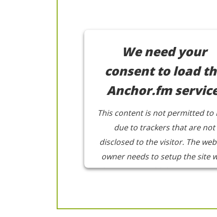
We need your
consent to load t
Anchor.fm service
This content is not permitted to 
due to trackers that are not
disclosed to the visitor. The web
owner needs to setup the site w
their CMP to add this content to
list of technologies used.
Powered by
Usercentrics Consen
Management Platform